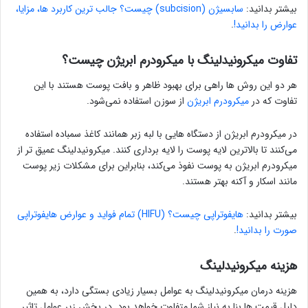
بیشتر بدانید:
سابسیژن (subcision) چیست؟ جالب ترین کاربرد ها، مزایا،
عوارض را بدانید!
.
تفاوت میکرونیدلینگ با میکرودرم ابریژن چیست؟
هر دو این روش ها راهی برای بهبود ظاهر و بافت پوست هستند با این
تفاوت که در
میکرودرم ابریژن
از سوزن استفاده نمی‌‌شود.
در میکرودرم ابریژن از دستگاه هایی با لبه زبر همانند کاغذ سمباده استفاده
می‌کنند تا بالاترین لایه پوست را لایه برداری کنند. میکرونیدلینگ عمیق تر از
میکرودرم ابریژن به پوست نفوذ می‌کند، بنابراین برای مشکلات زیر پوست
مانند اسکار و آکنه بهتر هستند.
بیشتر بدانید:
هایفوتراپی چیست؟ (HIFU) تمام فواید و عوارض هایفوتراپی
صورت را بدانید!
.
هزینه میکرونیدلینگ
هزینه درمان میکرونیدلینگ به عوامل بسیار زیادی بستگی دارد، به همین
دلیل قیمت ها بنا به نیاز شما متفاوت خواهد بود. در بخش زیر عوامل تاثیر