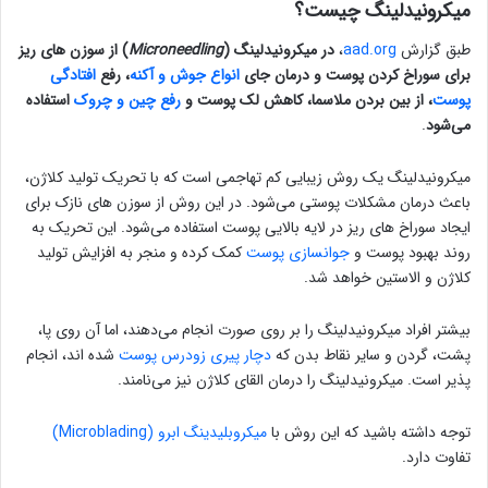
میکرونیدلینگ چیست؟
طبق گزارش
aad.org
،
در میکرونیدلینگ (
Microneedling
) از سوزن های ریز
برای سوراخ کردن پوست و درمان جای
انواع جوش و آکنه
، رفع
افتادگی
پوست
، از بین بردن ملاسما، کاهش لک پوست و
رفع چین و چروک
استفاده
می‌شود
.
میکرونیدلینگ یک روش زیبایی کم تهاجمی است که با تحریک تولید کلاژن،
باعث درمان مشکلات پوستی می‌شود. در این روش از سوزن های نازک برای
ایجاد سوراخ های ریز در لایه بالایی پوست استفاده می‌شود. این تحریک به
روند بهبود پوست و
جوانسازی پوست
کمک کرده و منجر به افزایش تولید
کلاژن و الاستین خواهد شد.
بیشتر افراد میکرونیدلینگ را بر روی صورت انجام می‌دهند، اما آن روی پا،
پشت، گردن و سایر نقاط بدن که
دچار پیری زودرس پوست
شده اند، انجام
پذیر است. میکرونیدلینگ را درمان القای کلاژن نیز می‌نامند.
توجه داشته باشید که این روش با
میکروبلیدینگ ابرو (Microblading)
تفاوت دارد.