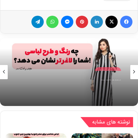
فیس بوک
X
لینکدین
‫پین‌ترست
پیام رسان
واتس آپ
تلگرام
مد و استایل
01/07/2026
چه رنگهای شما را لاغر تر نشان میدهد؟ چه طرح
هایی شما را لاغرتر نشان میدهد!؟
نوشته های مشابه