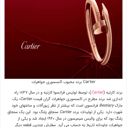
Cartier برند محبوب اکسسوری جواهرات
برند کارتیه (
Cartier
)، توسط لوئیس فرانسوا کارتیه و در سال ۱۸۴۷ راه
اندازی شد برند مطرح در اکسسوری جواهرات گران قیمت
Cartier
؛ یک
مارک
Bestiary
فرانسوی است که بیشتر از نظر زیورآلات و ساعتهای خود
شهرت دارد. یکی از تولیدات برند
Cartier
سنجاق پلنگ بود. این یک سنجاق
پلنگ بود که برای والیس سیمپسون در سال ۱۹۴۰ ایجاد شد و یکی از
جواهرات جاودانه تاریخ به حساب می آید. سفارش چندین قطعه دیگر