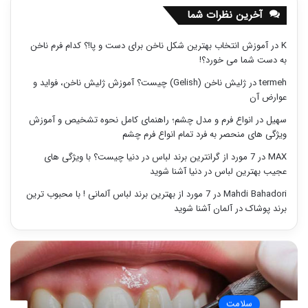
آخرین نظرات شما
K
در
آموزش انتخاب بهترین شکل ناخن برای دست و پا!؟ کدام فرم ناخن
به دست شما می خورد؟!
termeh
در
ژلیش ناخن (Gelish) چیست؟ آموزش ژلیش ناخن، فواید و
عوارض آن
سهیل
در
انواع فرم و مدل چشم؛ راهنمای کامل نحوه تشخیص و آموزش
ویژگی های منحصر به فرد تمام انواع فرم چشم
MAX
در
7 مورد از گرانترین برند لباس در دنیا چیست؟ با ویژگی های
عجیب بهترین لباس در دنیا آشنا شوید
Mahdi Bahadori
در
7 مورد از بهترین برند لباس آلمانی ! با محبوب ترین
برند پوشاک در آلمان آشنا شوید
سلامت