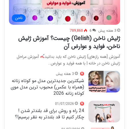
ناخن
3 هفته پیش
6
789,860
ژلیش ناخن (Gelish) چیست؟ آموزش ژلیش
ناخن، فواید و عوارض آن
آموزش [همه رازهای] ژلیش ناخن که باید بدانید
آموزش مراحل
ژلیش ناخن در خانه | با همه فواید و عوارض…
3 هفته پیش
شیکترین جدیدترین مدل مو کوتاه زنانه
(همراه با عکس) محبوب ترین مدل موی
کوتاه زنانه 2026
01/07/2026
24 راه و روش برای قد بلندتر شدن !
چکار کنیم تا قد بلندتر به نظر برسیم!؟