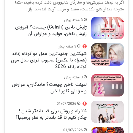
اگر به لبخند سلبریتی‌ها و ستارگان هالیوودی دقت کرده باشید، حتما
متوجه دندان‌های یکدست، سفید و مرتب آن‌ها شده‌اید. راز…
3 هفته پیش
ژلیش ناخن (Gelish) چیست؟ آموزش
ژلیش ناخن، فواید و عوارض آن
3 هفته پیش
شیکترین جدیدترین مدل مو کوتاه زنانه
(همراه با عکس) محبوب ترین مدل موی
کوتاه زنانه 2026
3 هفته پیش
لمینت ناخن چیست؟ ماندگاری، عوارض
و مزایای کاور ناخن
01/07/2026
24 راه و روش برای قد بلندتر شدن !
چکار کنیم تا قد بلندتر به نظر برسیم!؟
01/07/2026