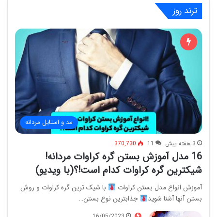
ترند روز
مد و استایل مردانه
3 هفته پیش
11
370,730
16 مدل آموزش بستن گره کراوات مردانه!
شیکترین گره کراوات کدام است!؟(با ویدیو)
آموزش انواع مدل بستن کراوات
با شیک ترین گره کراوات و روش
بستن آنها آشنا شوید
جذابترین نوع بستن…
16/05/2023