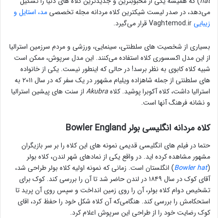
hat
) که همیشه یکی از محبوبترین و جدیدترین کلاه های دنیا را تشکیل
می‌دهد، در صدر لیست شیکترین کلاه مردانه مجله تخصصی
مد، استایل و
زیبایی
Vaghtemod.ir قرار می‌گیرد.
بسیاری از شخصیت های سلطنتی، سینمایی، ورزشی و مردم سرزمین استرالیا
از این مدل اکسسوری کلاه استفاده می‌کنند. این مدل سرپوش، ممکن است
شبیه کلاه کابوی به نظر برسد! در حالی که اینطور نیست. یکی از خانواده
های سلطنتی از جمله شاهزاده ویلیام مشهور در یک سفر که در سال ۲۰۱۱ به
استرالیا داشت، کلاه آکوبرا پوشید. کلاه
Akubra
از سنت های پیشین استرالیا
و نشانه فرهنگ آنها است.
کلاه مردانه انگلیسی بولر Bowler England
حتما در فیلم های انگلیسی قدیمی نمونه های این کلاه را بر سر بازیگران
مشهور مشاهده کرده اید. در واقع یکی از نمادهای شهر لندن، کلاه بولر
(
Bowler hat
) انگلستان است. زمانی که نمونه اولیه کلاه بولر طراحی شد،
آقای کوک در سال ۱۸۴۹ در لندن حاضر شد تا آن را بررسی کند. کوک برای
تشخیص دوام کلاه بولر، آن را روی زمین انداخت و سپس روی آن پرید تا
استحکامش را بررسی کند. هنگامی‌که آن کلاه شکل خود را حفظ کرد، اقای
کوک رضایت خود را از طراحی این سرپوش اعلام کرد.