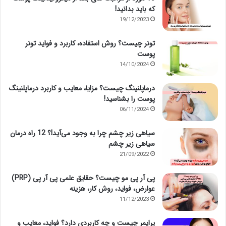
که باید بدانید!
19/12/2023
تونر چیست؟ روش استفاده، کاربرد و فواید تونر
پوست
14/10/2024
درماپلنینگ چیست؟ مزایا، معایب و کاربرد درماپلنینگ
پوست را بشناسید!
06/11/2024
سیاهی زیر چشم چرا به وجود می‌آید!؟ 12 راه درمان
سیاهی زیر چشم
21/09/2022
پی آر پی مو چیست؟ حقایق علمی پی آر پی (PRP)
عوارض، فواید، روش کار، هزینه
11/12/2023
پرایمر چیست و چه کاربردی دارد؟ فواید، معایب و