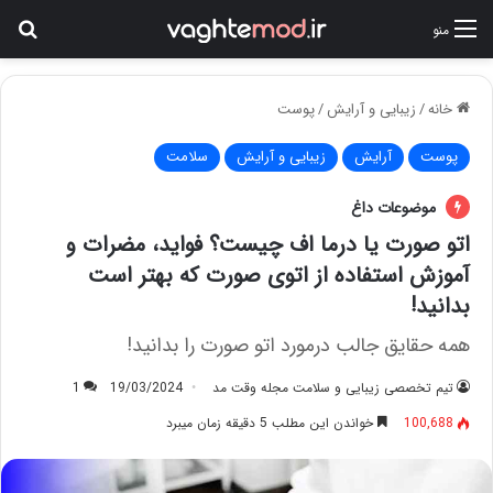
جس
منو
خانه
/
زیبایی و آرایش
/
پوست
پوست
آرایش
زیبایی و آرایش
سلامت
موضوعات داغ
اتو صورت یا درما اف چیست؟ فواید، مضرات و
آموزش استفاده از اتوی صورت که بهتر است
بدانید!
همه حقایق جالب درمورد اتو صورت را بدانید!
تیم تخصصی زیبایی و سلامت مجله وقت مد
19/03/2024
1
100,688
خواندن این مطلب 5 دقیقه زمان میبرد