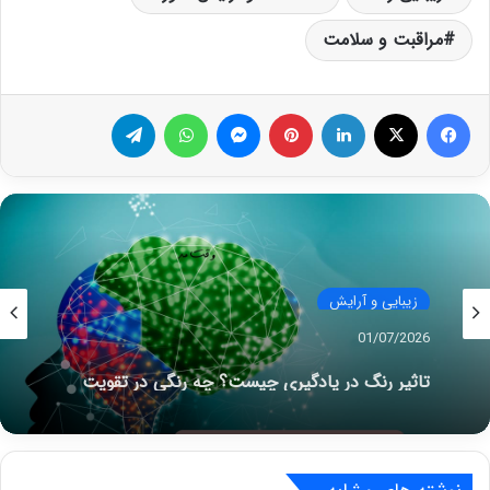
مراقبت و سلامت
فیس بوک
X
لینکدین
‫پین‌ترست
پیام رسان
واتس آپ
تلگرام
زیبایی و آرایش
01/07/2026
تاثیر رنگ در یادگیری چیست؟ چه رنگی در تقویت
حافظه، ذهن و یادگیری شما تاثثیر فوق العاده دارد؟