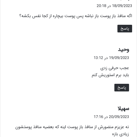
ف
18/09/2023 در 20:18
ت
اگه منافذ باز پوست باز نباشه پس پوست بیچاره از کجا نفس بکشه؟
:
پاسخ
گ
وحید
ف
19/09/2023 در 13:12
ت
عجب حرفی زدی
:
باید برم استوریش کنم
پاسخ
گ
سهیلا
ف
20/09/2023 در 17:16
ت
نه عزیزم منضورش از منافذ باز پوست اینه که بعضیه منافذ پوستشون
:
زیادی بازه