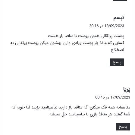
گ
تبسم
ف
18/09/2023 در 20:16
ت
پوست پرتقالی همون پوست با منافد باز هست
:
کسایی که مافذ باز پوست زیادی دارن بهشون میگن پوست پرتقالی به
اصطلاح
پاسخ
گ
پریا
ف
17/09/2023 در 00:45
ت
متاسفانه همه فک میکنن اگه منافذ باز دارید نیاسینامید بزنید اما خوبه که
:
شما گفتید هر منافذ بازی با نیاسینامید حل نمیشه
پاسخ