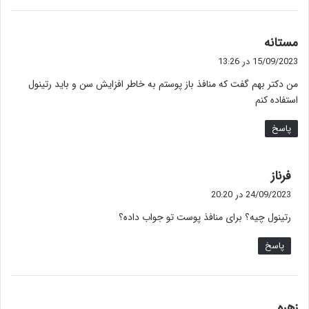
گ
مستانه
ف
15/09/2023 در 13:26
ت
من دکتر بهم گفت که منافذ باز پوستم به خاطر افزایش سن و باید رتینول
:
استفاده کنم
پاسخ
گ
فرناز
ف
24/09/2023 در 20:20
ت
رتینول چیه؟ برای منافذ پوست تو جواب داده؟
:
پاسخ
گ
زهره