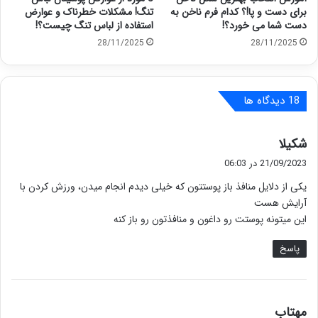
برای دست و پا!؟ کدام فرم ناخن به
تنگ! مشکلات خطرناک و عوارض
دست شما می خورد؟!
استفاده از لباس تنگ چیست؟!
28/11/2025
28/11/2025
‫18 دیدگاه ها
گ
شکیلا
ف
21/09/2023 در 06:03
ت
یکی از دلایل منافذ باز پوستتون که خیلی دیدم انجام میدن، ورزش کردن با
:
آرایش هست
این میتونه پوستت رو داغون و منافذتون رو باز کنه
پاسخ
گ
مهتاب