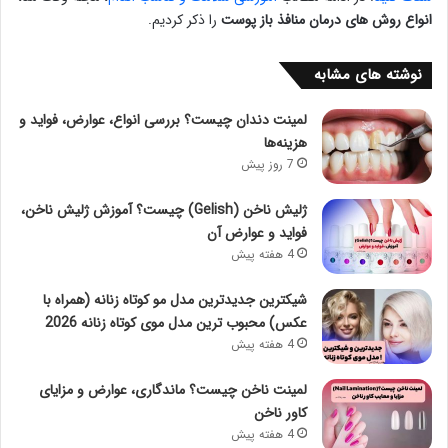
انواع روش های درمان منافذ باز پوست
را ذکر کردیم.
نوشته های مشابه
لمینت دندان چیست؟ بررسی انواع، عوارض، فواید و
هزینه‌ها
7 روز پیش
ژلیش ناخن (Gelish) چیست؟ آموزش ژلیش ناخن،
فواید و عوارض آن
4 هفته پیش
شیکترین جدیدترین مدل مو کوتاه زنانه (همراه با
عکس) محبوب ترین مدل موی کوتاه زنانه 2026
4 هفته پیش
لمینت ناخن چیست؟ ماندگاری، عوارض و مزایای
کاور ناخن
4 هفته پیش