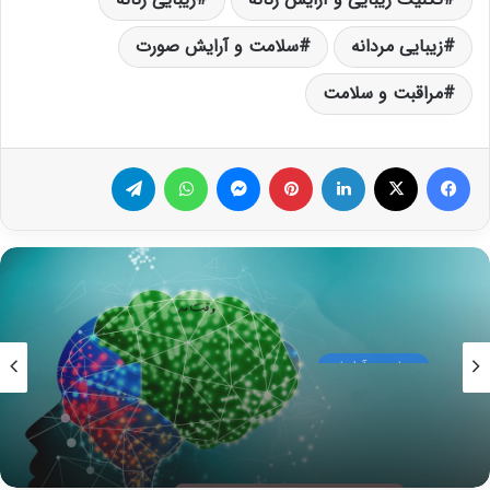
زیبایی مردانه
سلامت و آرایش صورت
مراقبت و سلامت
فیس بوک
X
لینکدین
‫پین‌ترست
پیام رسان
واتس آپ
تلگرام
زیبایی و آرایش
01/07/2026
تاثیر رنگ در یادگیری چیست؟ چه رنگی در تقویت
حافظه، ذهن و یادگیری شما تاثثیر فوق العاده دارد؟