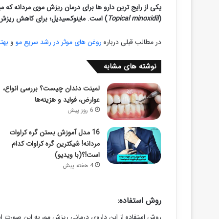
یکی از رایج ترین دارو ها برای درمان ریزش موی مردانه که 
(
Topical minoxidil
) است
.
ماینوکسیدیل؛ برای کاهش ریزش 
در مطالب قبلی درباره
روغن های موثر در رشد سریع مو
و
بهت
نوشته های مشابه
لمینت دندان چیست؟ بررسی انواع،
عوارض، فواید و هزینه‌ها
6 روز پیش
16 مدل آموزش بستن گره کراوات
مردانه! شیکترین گره کراوات کدام
است!؟(با ویدیو)
4 هفته پیش
روش استفاده:
روش استفاده از این داروی درمانی ریزش مو، به این صورت ا