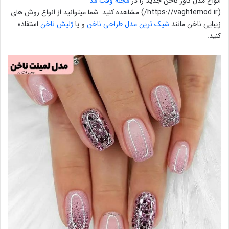
انواع مدل کاور ناخن جدید را در
مجله وقت مد
(https://vaghtemod.ir/) مشاهده کنید. شما میتوانید از انواع روش های
زیبایی ناخن مانند
شیک ترین مدل طراحی ناخن
و یا
ژلیش ناخن
استفاده
کنید.