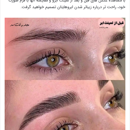
با مشاهده عکس های قبل و بعد از لمینت ابرو و مقایسه آنها با فرم صورت
خود، راحت تر درباره زیباتر شدن ابروهایتان تصمیم خواهید گرفت.