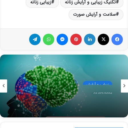
تکنیک زیبایی و آرایش زنانه
زیبایی زنانه
سلامت و آرایش صورت
فیس بوک
X
لینکدین
‫پین‌ترست
پیام رسان
واتس آپ
تلگرام
زیبایی و آرایش
01/07/2026
تاثیر رنگ در یادگیری چیست؟ چه رنگی در تقویت
حافظه، ذهن و یادگیری شما تاثثیر فوق العاده دارد؟