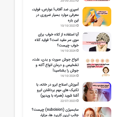
20/05/2023
اسپری ضد آفتاب! عوارض، فواید،
معرفی موارد بسیار ضروری در
این باره
10/10/2023
آیا استفاده از کلاه خواب برای
موی سر مفید است؟ فواید کلاه
خواب چیست؟
14/10/2024
انواع جوش صورت و بدن، علت،
تشخیص و درمان انواع آکنه و
جوش را بشناسید!
14/10/2024
آموزش اصلاح ابرو در خانه، با
تکنیک های مهم برداشتن ابرو
آشنا شوید (همراه با ویدیو)
22/07/2023
سابسیژن (subcision) چیست؟
جالب ترین کاربرد ها، مزایا،