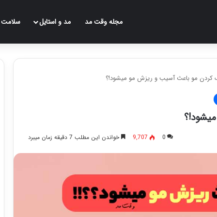
مجله وقت مد
مد و استایل
سلامت
گ کردن مو باعث آسیب و ریزش مو میشود!؟
میشود!؟
0
9,707
خواندن این مطلب 7 دقیقه زمان میبرد