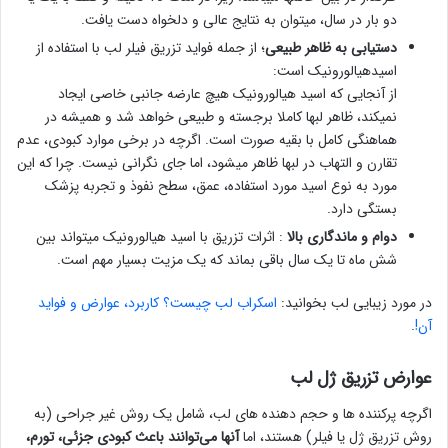
دو بار در سال، میتوان به نتایج عالی و دلخواه دست یافت.
دستیابی به ظاهر طبیعی
؛ از جمله فواید تزریق فیلر لب با استفاده از
اسیدهیالورونیک است:
از آنجایی که اسید هیالورونیک هیچ عارضه جانبی خاصی ایجاد
نمیکند، ظاهر لبها کاملا برجسته و طبیعی خواهد شد و همیشه در
هماهنگی کامل با بقیه صورت است. اگرچه در برخی موارد کبودی، عدم
تقارن و التهاب در لبها ظاهر میشود، اما جای نگرانی نیست. چرا که این
مورد به نوع اسید مورد استفاده، عمق، سطح نفوذ و تجربه پزشک
بستگی دارد.
دوام و ماندگاری بالا
: اثرات تزریق با اسید هیالورونیک میتواند بین
شش ماه تا یک سال باقی بماند که یک مزیت بسیار مهم است.
در مورد زیبایی لب بخوانید:
اسکراب لب چیست؟ کاربرد، عوارض و فواید
آن!
.
عوارض تزریق ژل لب
اگرچه پرکننده ها و حجم دهنده های لب، شامل یک روش غیر جراحی (به
روش تزریق ژل یا فیلر) هستند، اما
آنها می‌توانند باعث کبودی جزئی، تورم،