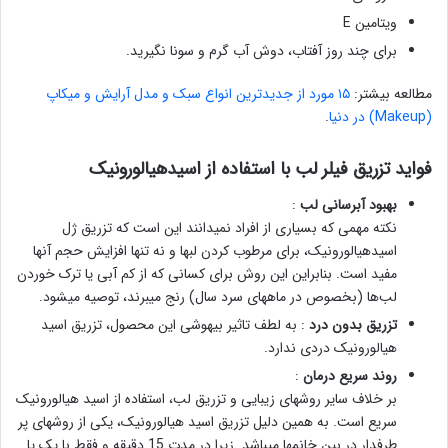
ویتامین E
برای چند روز آفتاب، دوش آب گرم و سونا نگیرید.
مطالعه بیشتر:
۱۵ مورد از جدیدترین انواع سبک و مدل آرایش و میکاپ
(Makeup) در دنیا
.
فواید تزریق فیلر لب با استفاده از اسیدهیالورونیک
بهبود آبرسانی لب
:
نکته مهمی که بسیاری از افراد نمیدانند این است که تزریق ژل
اسیدهیالورونیک، برای مرطوب کردن لبها و نه تنها افزایش حجم آنها
مفید است. بنابراین این روش برای کسانی که از کم آبی یا ترک خوردن
لب‌ها (بخصوص در ماههای سرد سال) رنج میبرند، توصیه میشود.
تزریق بدون درد
: به لطف تاثیر بیهوشی این محصول، تزریق اسید
هیالورونیک دردی ندارد.
روند سریع درمان
:
بر خلاف سایر روشهای زیبایی و تزریق لب، استفاده از اسید هیالورونیک
سریع است. به همین دلیل تزریق اسید هیالورونیک، یکی از روشهای پر
طرفدار در بین خانمها میباشد. زیرا در مدت 15 دقیقه و فقط با یک یا