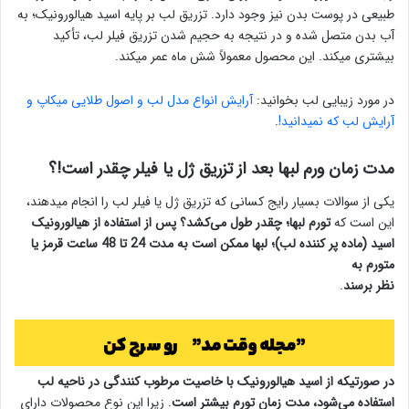
طبیعی در پوست بدن نیز وجود دارد. تزریق لب بر پایه اسید هیالورونیک؛ به
آب بدن متصل شده و در نتیجه به حجیم شدن تزریق فیلر لب، تأکید
بیشتری میکند. این محصول معمولاً شش ماه عمر میکند.
در مورد زیبایی لب بخوانید:
آرایش انواع مدل لب و اصول طلایی میکاپ و
آرایش لب که نمیدانید!
.
مدت زمان ورم لبها بعد از تزریق ژل یا فیلر چقدر است!؟
یکی از سوالات بسیار رایج کسانی که تزریق ژل یا فیلر لب را انجام میدهند،
این است که
تورم لبها؛ چقدر طول می‌کشد؟
پس از استفاده از هیالورونیک
اسید (ماده پر کننده لب)؛ لبها ممکن است به مدت 24 تا 48 ساعت قرمز یا
متورم به
نظر برسند
.
در صورتیکه از اسید هیالورونیک با خاصیت مرطوب کنندگی در ناحیه لب
استفاده می‌شود، مدت زمان تورم بیشتر است
. زیرا این نوع محصولات دارای