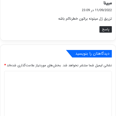
گ
مبینا
ف
11/09/2022 در 23:09
ت
تزریق ژل میتونه براتون خطرناکم باشه
:
پاسخ
دیدگاهتان را بنویسید
نشانی ایمیل شما منتشر نخواهد شد.
بخش‌های موردنیاز علامت‌گذاری شده‌اند
*
د
ی
د
گ
ا
ه