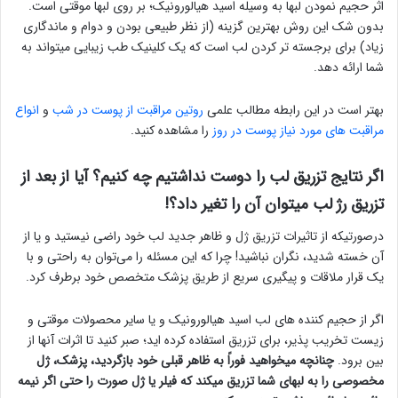
اثر حجیم نمودن لبها به وسیله اسید هیالورونیک؛ بر روی لبها موقتی است.
بدون شک این روش بهترین گزینه (از نظر طبیعی بودن و دوام و ماندگاری
زیاد) برای برجسته تر کردن لب است که یک کلینیک طب زیبایی میتواند به
شما ارائه دهد.
بهتر است در این رابطه مطالب علمی
روتین مراقبت از پوست در شب
و
انواع
مراقبت های مورد نیاز پوست در روز
را مشاهده کنید.
اگر نتایج تزریق لب را دوست نداشتیم چه کنیم؟ آیا از بعد از
تزریق رژ لب میتوان آن را تغیر داد؟!
درصورتیکه از تاثیرات تزریق ژل و ظاهر جدید لب خود راضی نیستید و یا از
آن خسته شدید، نگران نباشید! چرا که این مسئله را می‌توان به راحتی و با
یک قرار ملاقات و پیگیری سریع از طریق پزشک متخصص خود برطرف کرد.
اگر از حجیم کننده های لب اسید هیالورونیک و یا سایر محصولات موقتی و
زیست تخریب پذیر، برای تزریق استفاده کرده اید؛ صبر کنید تا اثرات آنها از
بین برود.
چنانچه میخواهید فوراً به ظاهر قبلی خود بازگردید، پزشک، ژل
مخصوصی را به لبهای شما تزریق میکند که فیلر یا ژل صورت را حتی اگر نیمه