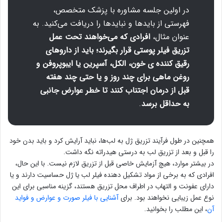
در اولین جلسه مشاوره با پزشک متخصص،
فهرستی از باید‌ها و نباید‌ها را دریافت می‌کنید. به
عنوان مثال،
افرادی که می‌خواهند تحت عمل
تزریق فیلر پوستی قرار بگیرند؛ باید از داروهای
رقیق کننده ی خون، الکل، آسپرین یا ایبوپروفن و
روغن ماهی برای چند روز و یا حتی چند هفته
قبل از درمان اجتناب کنند تا خطر عوارض جانبی
به حداقل برسد
.
همچنین در طول فرآیند تزریق ژل به لب‌ها، نباید آرایش کرد و باید بدن خود
را قبل و بعد از تزریق لب به درستی هیدراته نگه داشت.
در بیشتر موارد، هیچ آزمایش خاصی قبل از تزریق لازم نیست. با این حال،
افرادی که به برخی از مواد تشکیل دهنده فیلر لب یا ژل حساسیت دارند و یا
دارای عفونت و التهاب در اطراف محل‌ تزریق هستند، گزینه مناسبی برای این
نوع عمل زیبایی نخواهند بود. برای
آشنایی با فیلر صورت و عوارض و فواید
آن
، این مطلب را بخوانید.