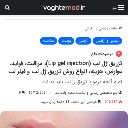
جس
منو
خانه
/
زیبایی و آرایش
زیبایی و آرایش
آرایش
پوست
سلامت
موضوعات داغ
تزریق ژل لب (Lip gel injection)، مراقبت، فواید،
عوارض، هزینه، انواع روش تزریق ژل لب و فیلر لب
تمام آنچه درمورد تزریق رژ لب باید بدانید
تیم تخصصی زیبایی و سلامت مجله وقت مد
16/12/2024
9
216,681
خواندن این مطلب 11 دقیقه زمان میبرد