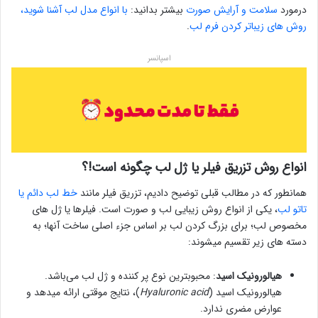
درمورد
سلامت و آرایش صورت
بیشتر بدانید:
با انواع مدل لب آشنا شوید،
روش های زیباتر کردن فرم لب
.
اسپانسر
انواع روش تزریق فیلر یا ژل لب چگونه است!؟
همانطور که در مطالب قبلی توضیح دادیم، تزریق فیلر مانند
خط لب دائم یا
تاتو لب
، یکی از انواع روش زیبایی لب و صورت است. فیلرها یا ژل های
مخصوص لب؛ برای بزرگ کردن لب بر اساس جزء اصلی ساخت آنها؛ به
دسته های زیر تقسیم میشوند:
هیالورونیک اسید
: محبوبترین نوع پر کننده و ژل لب می‌باشد.
هیالورونیک اسید (
Hyaluronic acid
)، نتایج موقتی ارائه میدهد و
عوارض مضری ندارد.