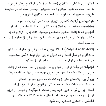
کلاژن
: ژل یا فیلر لب کلاژن (
collagen
)، یکی از انواع روش تزریق یا
رژ لب است که نتایج موقتی دارد. همچنین بیخطر است اما در مقایسه
با پرکننده های لب هیالورونیک اسید، ماندگاری کمتری دارد.
هیدروکسی آپاتیت کلسیم
: تزریق هیدوکسی آپاتیت کلسیم
(
Calcium hydroxyapatite
)، ماندگاری لب تا 18 ماه دارد. اما از
آنجایی که با بافت ضخیم مشخص میشود، فقط برای افرادی که به
دنبال لبهای خیلی بزرگ و پهن هستند، این نوع از تزریق فیلر یا ژل لب
مناسب است.
(Poly-L-Lactic Acid) PLLA
: روش PILA در تزریق فیلر لب؛ دارای
ماندگاری دو سال است و به عنوان تزریق فیلر نیمه دائمی محسوب
می‌شود. اما این نوع فیلر به ندرت به لبها تزریق میگردد.
اتولوگ
: اتولوگ؛ نوعی از انواع روش تزریق ژل لب است که از بافت
چربی برداشته شده از خود فرد، برای بهبود ظاهر لبها، استفاده می‌کند.
پی آر پی
: پلاسمای غنی از پلاکت که به دلیل خواص درمانی
چشمگیرش شناخته شده است؛ یکی از انواع روش تزریق ژل لب
است. این روش از خون خود بیمار استخراج میگردد و سپس از طریق
تزریق در ناحیه درمان مانند لب اعمال میشود تا نتایج جوانسازی
آرایشی با ظاهری طبیعی ارائه شود.