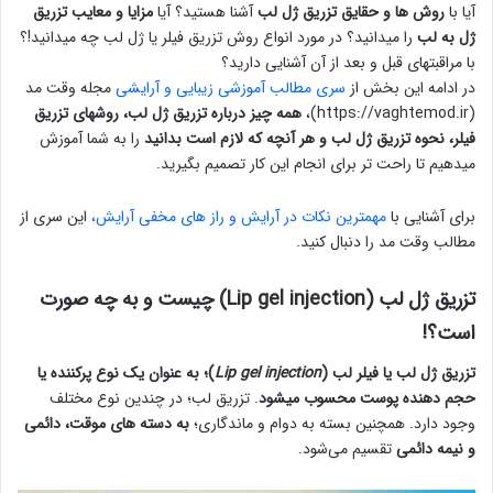
آیا با
روش ها و حقایق تزریق ژل لب
آشنا هستید؟ آیا
مزایا و معایب تزریق
ژل به لب
را میدانید؟ در مورد انواع روش تزریق فیلر یا ژل لب چه میدانید!؟
با مراقبتهای قبل و بعد از آن آشنایی دارید؟
در ادامه این بخش از
سری مطالب آموزشی زیبایی و آرایشی
مجله وقت مد
(https://vaghtemod.ir)،
همه چیز درباره تزریق ژل لب، روشهای تزریق
فیلر، نحوه تزریق ژل لب و هر آنچه که لازم است بدانید
را به شما آموزش
میدهیم تا راحت تر برای انجام این کار تصمیم بگیرید.
برای آشنایی با
مهمترین نکات در آرایش و راز های مخفی آرایش،
این سری از
مطالب وقت مد را دنبال کنید.
تزریق ژل لب (Lip gel injection) چیست و به چه صورت
است؟!
تزریق ژل لب یا فیلر لب (
Lip gel injection
)؛ به عنوان یک نوع پرکننده یا
حجم دهنده پوست محسوب میشود
. تزریق لب؛ در چندین نوع مختلف
وجود دارد. همچنین بسته به دوام و ماندگاری؛
به دسته های موقت، دائمی
و نیمه دائمی
تقسیم می‌شود.