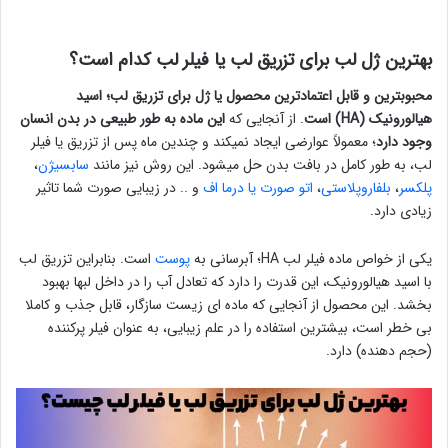
بهترین ژل لب برای تزریق لب یا فیلر لب کدام است؟
محبوبترین و قابل اعتمادترین محصول یا ژل برای تزریق لب؛ اسید
هیالورونیک (HA) است
. از آنجایی که
این ماده به طور طبیعی در بدن انسان
وجود دارد
؛ معمولاً عوارضی ایجاد نمیکند و چندین ماه پس از تزریق یا فیلر
لب، به طور کامل در بافت بدن حل میشود. این روش نیز مانند
سابسیژن
،
پلکسر
،
بلفاروپلاستی
،
اتو صورت یا درما اف
و .. در زیبایی صورت شما تاثیر
زیادی دارد.
یکی از خواص ماده فیلر لب HA؛ آبرسانی به
پوست
است. بنابراین تزریق لب
با اسید هیالورونیک، این قدرت را دارد که تعادل آب را در داخل لبها بهبود
بخشد. این محصول از آنجایی که ماده ای زیست سازگار، قابل جذب و کاملا
بی خطر است، بیشترین استفاده را در علم زیبایی، به عنوان فیلر پرکننده
(حجم دهنده) دارد.