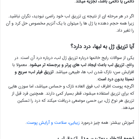
دائمی یا دائمی باشد، تجزیه میکند
.
اگر در هر مرحله ای از نتیجه ی تزریق لب خود راضی نبودید، نگران نباشید.
زیرا همه حجم دهنده یا ژل ها را میتوان با یک آنزیم مخصوص حل کرد و آن
را تغیر داد.
آیا تزریق ژل به لبها، درد دارد؟
یکی از سوالات رایج خانمها درباره تزریق ژل لب، درباره درد آن است. در
واقع،
تزریق لب باعث ایجاد لب های پرتر و برجسته تر میشود
. معمولا با
افزایش سن؛ نازک شدن لب ها، طبیعی میباشد.
تزریق فیلر لب؛ سریع و
نسبتا بدون درد است
.
اگرچه پوست اطراف لب فوق العاده نازک و حساس میباشد، اما سوزن هایی
که برای تزریق استفاده میشود، قطر بسیار کمی دارند. همچنین فرد قبل از
تزریق هر نوع ژل، بی حسی موضعی دریافت میکند که درد را تسکین
میدهد.
آموزش بیشتر: همه چیز درمورد
زیبایی، سلامت و آرایش پوست
.
نحوه انتخاب بهترین مدل تزریق لب