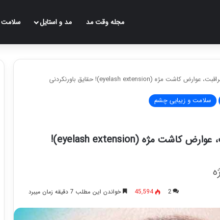
مجله وقت مد
مد و استایل
سلامت
ه (eyelash extension)! حقایق باورنکردنی
سلامت و زیبایی چشم
اکستنشن مژه یا کاشت مژه! فواید، مراقبت، عوارض کاشت مژه (eyelash extension)!
ه
2
45,594
خواندن این مطلب 7 دقیقه زمان میبرد