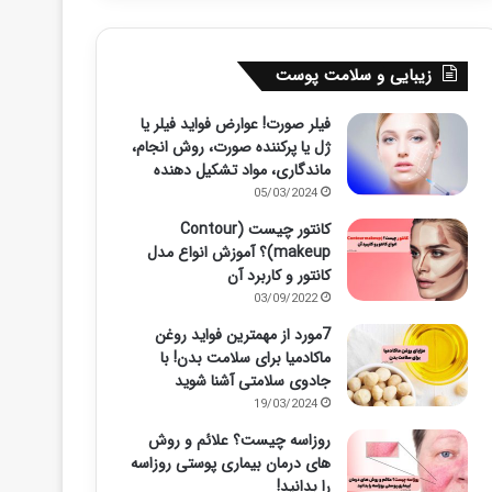
زیبایی و سلامت پوست
فیلر صورت! عوارض فواید فیلر یا
ژل یا پرکننده صورت، روش انجام،
ماندگاری، مواد تشکیل دهنده
05/03/2024
کانتور چیست (Contour
makeup)؟ آموزش انواع مدل
کانتور و کاربرد آن
03/09/2022
7مورد از مهمترین فواید روغن
ماکادمیا برای سلامت بدن! با
جادوی سلامتی آشنا شوید
19/03/2024
روزاسه چیست؟ علائم و روش
های درمان بیماری پوستی روزاسه
را بدانید!