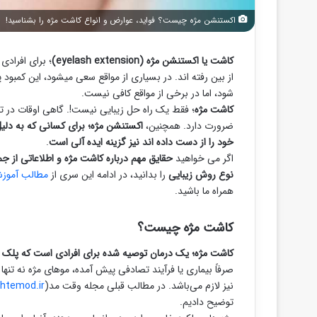
اکستنشن مژه چیست؟ فواید، عوارض و انواع کاشت مژه را بشناسید!
کاشت یا اکستنشن مژه (eyelash extension)
؛ برای افرادی
از بین رفته اند. در بسیاری از مواقع سعی میشود، این کمبود پ
شود، اما در برخی از مواقع کافی نیست.
کاشت مژه
؛ فقط یک راه حل زیبایی نیست!. گاهی اوقات در ت
ضرورت دارد. همچنین،
اکستنشن مژه؛ برای کسانی که به دلی
خود را از دست داده اند نیز گزینه ایده آلی است
.
اگر می خواهید
حقایق مهم درباره کاشت مژه و اطلاعاتی از جم
نوع روش زیبایی
را بدانید، در ادامه این سری از
مطالب آموزش
همراه ما باشید.
کاشت مژه چیست؟
کاشت مژه؛ یک درمان توصیه شده برای افرادی است که پلک ه
صرفاً بیماری یا فرآیند تصادفی پیش آمده، موهای مژه نه تنه
نیز لازم می‌باشد. در مطالب قبلی مجله وقت مد(
htemod.ir/
توضیح دادیم.