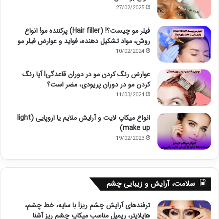
27/02/2025
فیلر مو چیست؟! (Hair filler) پرکننده مو! انواع
روش، مواد تشکیل دهنده، فواید و عوارض فیلر مو
10/02/2024
عوارض رنگ کردن مو در دوران قاعدگی! آیا رنگ
کردن مو در دوران پریودی، مضر است؟
11/03/2024
انواع میکاپ لایت و آرایش ملایم یا اروپایی (light
make up)
19/02/2023
سلامت، آرایش و زیبایی چشم
ترفندهای آرایش چشم ریز! با سایه، خط چشم،
هایلایتر، ریمیل مناسب میکاپ چشم ریز آشنا