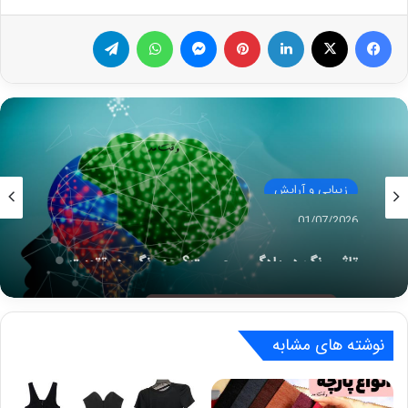
فیس بوک
X
لینکدین
‫پین‌ترست
پیام رسان
واتس آپ
تلگرام
زیبایی و آرایش
01/07/2026
تاثیر رنگ در یادگیری چیست؟ چه رنگی در تقویت
حافظه، ذهن و یادگیری شما تاثثیر فوق العاده دارد؟
نوشته های مشابه