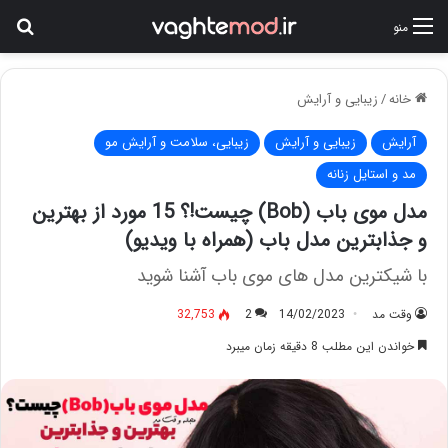
جس
منو
خانه
/
زیبایی و آرایش
آرایش
زیبایی و آرایش
زیبایی، سلامت و آرایش مو
مد و استایل زنانه
مدل موی باب (Bob) چیست!؟ 15 مورد از بهترین
و جذابترین مدل باب (همراه با ویدیو)
با شیکترین مدل های موی باب آشنا شوید
وقت مد
14/02/2023
2
32,753
خواندن این مطلب 8 دقیقه زمان میبرد