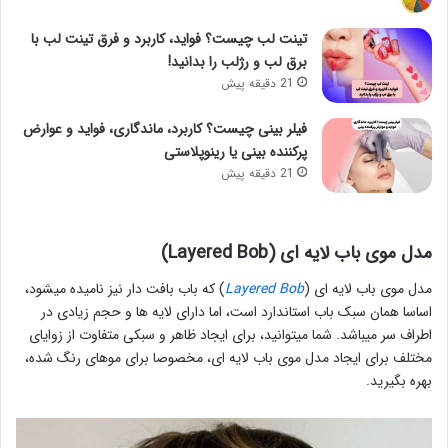
تینت لب چیست؟ فواید، کاربرد و فرق تینت لب با
برق لب و رژلب را بدانید!
21 دقیقه پیش
فیلر بینی چیست؟ کاربرد، ماندگاری، فواید و عوارض
پرکننده بینی یا رینوپلاستی
21 دقیقه پیش
مدل موی باب لایه ای (Layered Bob)
مدل موی باب لایه ای (
Layered Bob
) که باب بافت دار نیز نامیده میشود،
اساسا همان سبک باب استاندارد است، اما دارای لایه ها و حجم زیادی در
اطراف سر میباشد. شما میتوانید، برای ایجاد ظاهر و سبکی متفاوت از زوایای
مختلف برای ایجاد مدل موی باب لایه ای، مخصوصا برای موهای رنگ شده،
بهره بگیرید.