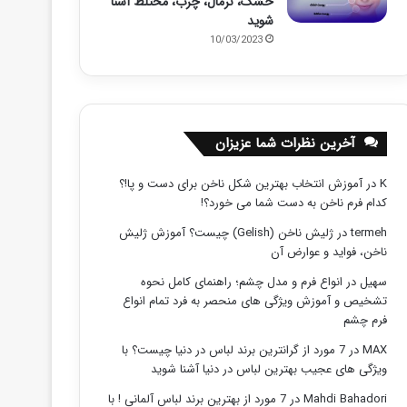
خشک، نرمال، چرب، مختلط آشنا
شوید
10/03/2023
آخرین نظرات شما عزیزان
K
در
آموزش انتخاب بهترین شکل ناخن برای دست و پا!؟
کدام فرم ناخن به دست شما می خورد؟!
termeh
در
ژلیش ناخن (Gelish) چیست؟ آموزش ژلیش
ناخن، فواید و عوارض آن
سهیل
در
انواع فرم و مدل چشم؛ راهنمای کامل نحوه
تشخیص و آموزش ویژگی های منحصر به فرد تمام انواع
فرم چشم
MAX
در
7 مورد از گرانترین برند لباس در دنیا چیست؟ با
ویژگی های عجیب بهترین لباس در دنیا آشنا شوید
Mahdi Bahadori
در
7 مورد از بهترین برند لباس آلمانی ! با