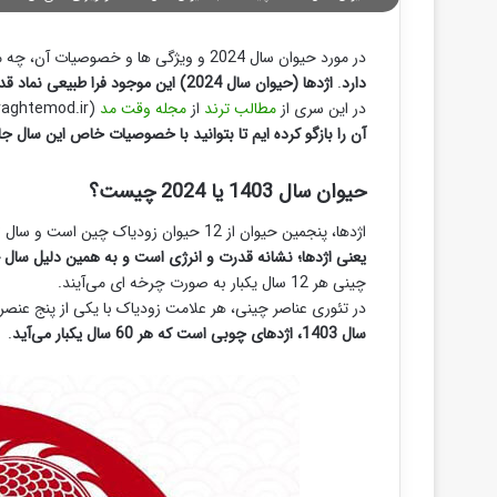
در مورد حیوان سال 2024 و ویژگی ها و خصوصیات آن، چه می‌دانید؟
دارد
.
اژدها (حیوان سال 2024) این موجود فرا طبیعی نماد قدرت، اشراف، افتخار، شانس و موفقیت می‌باشد
در این سری از
مطالب ترند
از
مجله وقت مد
(vaghtemod.ir)،
آن را بازگو کرده ایم تا بتوانید با خصوصیات خاص این سال 
حیوان سال 1403 یا 2024 چیست؟
اژدها، پنجمین حیوان از 12 حیوان زودیاک چین است و سال 1403 به عنوان حیوان اژدهای چوبی شناخته می‌شود.
یعنی اژدها؛ نشانه قدرت و انرژی است و به همین دلیل سال 2024، سال شکوفایی و رشد خواهد بود
چینی هر 12 سال یکبار به صورت چرخه ای می‌آیند.
در تئوری عناصر چینی، هر علامت زودیاک با یکی از پنج عنصر 
سال 1403، اژدهای چوبی است که هر 60 سال یکبار می‌آید
.