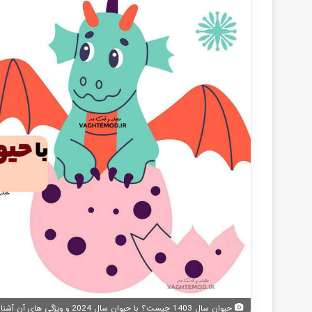
حیوان سال 1403 چیست؟ با حیوان سال 2024 و ویژگی های آن آشنا شوید