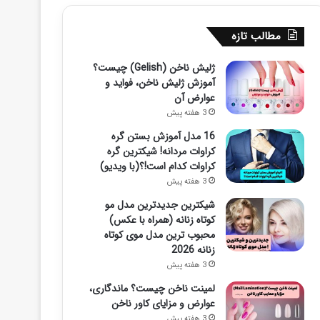
مطالب تازه
ژلیش ناخن (Gelish) چیست؟
آموزش ژلیش ناخن، فواید و
عوارض آن
3 هفته پیش
16 مدل آموزش بستن گره
کراوات مردانه! شیکترین گره
کراوات کدام است!؟(با ویدیو)
3 هفته پیش
شیکترین جدیدترین مدل مو
کوتاه زنانه (همراه با عکس)
محبوب ترین مدل موی کوتاه
زنانه 2026
3 هفته پیش
لمینت ناخن چیست؟ ماندگاری،
عوارض و مزایای کاور ناخن
3 هفته پیش