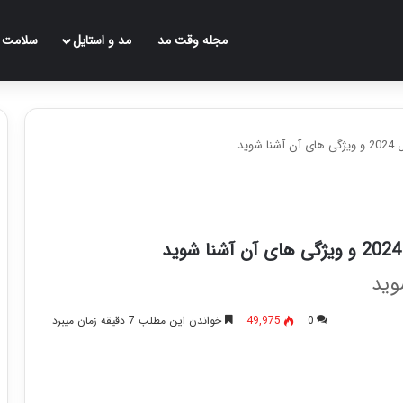
مجله وقت مد
مد و استایل
سلامت
0
49,975
خواندن این مطلب 7 دقیقه زمان میبرد