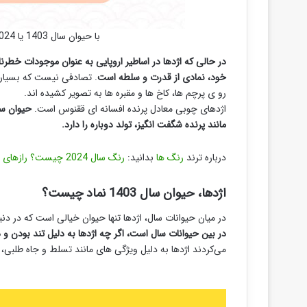
با حیوان سال 1403 یا 2024 و خصوصیات عجیب آن آشنا شوید.
در حالی که اژدها در اساطیر اروپایی به عنوان موجودات خطرن
خود، نمادی از قدرت و سلطه است
. تصادفی نیست که بسیاری ا
رو ی پرچم ها، کاخ ها و مقبره ها به تصویر کشیده اند.
اژدهای چوبی معادل پرنده افسانه ای ققنوس است.
مانند پرنده شگفت انگیز، تولد دوباره را دارد.
درباره ترند
رنگ ها
بدانید:
رنگ سال 2024 چیست؟ رازهای جالب رنگ سال 1403 وآموزش ست کردن آن
اژدها، حیوان سال 1403 نماد چیست؟
در میان حیوانات سال، اژدها تنها حیوان خیالی است که در دن
در بین حیوانات سال است، اگر چه اژدها به دلیل تند بودن و 
می‌کردند اژدها به دلیل ویژگی های مانند تسلط و جاه طلبی، 