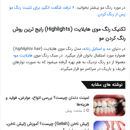
در مورد رنگ مو بیشتر بخوانید:
۷ ترفند شگفت انگیز، برای تثبیت رنگ مو
پس از رنگ کردن
.
تکنیک رنگ موی هایلایت (Highlights) رایج ترین روش
رنگ کردن مو
در دنیای
مد و استایل زنانه
، مدل رنگ موی هایلایت (
highlights hair
)
همواره مورد استقبال بانوان قرار میگیرد. در سبک رنگ موی
هایلایت مو
؛
معمولا از دو رنگ نزدیک به هم بهره گرفته میشود که به صورت نوارهای
ظریف و باریک در سرتاسر مو قرار میگیرند.
نوشته های مشابه
لمینت دندان چیست؟ بررسی انواع، عوارض، فواید و
هزینه‌ها
2 ساعت پیش
ژلیش ناخن (Gelish) چیست؟ آموزش ژلیش ناخن،