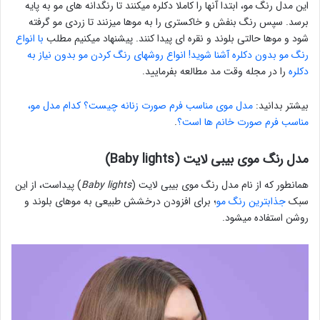
این مدل رنگ مو، ابتدا آنها را کاملا دکلره میکنند تا رنگدانه های مو به پایه
برسد. سپس رنگ بنفش و خاکستری را به موها میزنند تا زردی مو گرفته
شود و موها حالتی بلوند و نقره ای پیدا کنند. پیشنهاد میکنیم مطلب
با انواع
رنگ مو بدون دکلره آشنا شوید! انواع روشهای رنگ کردن مو بدون نیاز به
دکلره
را در مجله وقت مد مطالعه بفرمایید.
بیشتر بدانید:
مدل موی مناسب فرم صورت زنانه چیست؟ کدام مدل مو،
مناسب فرم صورت خانم ها است؟
.
مدل رنگ موی بیبی لایت (Baby lights)
همانطور که از نام مدل رنگ موی بیبی لایت (
Baby lights
) پیداست، از این
سبک
جذابترین رنگ مو
؛ برای افزودن درخشش طبیعی به موهای بلوند و
روشن استفاده میشود.